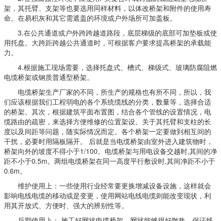
架，其托臂、支架等也要选用同样材料，以体改桥架和附件的使用寿
命。在易积灰和其它需遮盖的环境或户外场所可加盖板。
3.在公共通道或户外跨跨越道路段，底层梯级的底部可加垫板或使
用托盘。大跨距跨越公共通道时，可根据客户要求提高桥架的承载能
力。
4.根据施工现场需要，选择托盘式、槽式、梯级式、玻璃防腐阻燃
电缆桥架或钢质普通型桥架。
电缆桥架生产厂家的不同，所生产的规格也有所不同，所以，我
们应该根据我们工程弱电的各个系统缆线的分类，数量等，选择合适
的桥架。其次，根据建筑平面布置图，结合各个管线的设置情况，电
缆路由的疏密，来选择方便维修的位置架设。关于其托臂和支柱的长
度以及间距等问题，随实际情况而定。各个桥架一定要做到相互间的
干扰，必要时用隔板隔开。 后就是当电缆桥架由室外进入建筑物时，
桥架向外的坡度不得小于1/100。电缆桥架与用电设备交越时,其间的净
距不小于0.5m。两组电缆桥架在同一高度平行敷设时,其间净距不小于
0.6m。
维护使用上：一些使用行业经常要更换增减设备设施，这样就会
影响电线电缆的移动或是变更，使用网站电线电缆则能改变现状，利
用其开放式、方便时、强大的辨别性等。
后期使用上： 施工好网状电缆桥架，网状能够很好散热，保证线