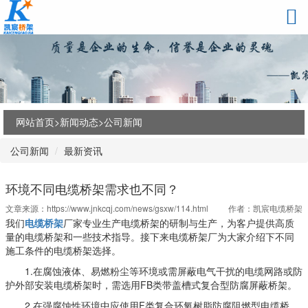
网站首页>
新闻动态
>
公司新闻
公司新闻
最新资讯
环境不同电缆桥架需求也不同？
文章来源：
https://www.jnkcqj.com/news/gsxw/114.html
作者：凯宸电缆桥架
我们
电缆桥架
厂家专业生产电缆桥架的研制与生产，为客户提供高质
量的电缆桥架和一些技术指导。接下来电缆桥架厂为大家介绍下不同
施工条件的电缆桥架选择。
1.在腐蚀液体、易燃粉尘等环境或需屏蔽电气干扰的电缆网路或防
护外部安装电缆桥架时，需选用FB类带盖槽式复合型防腐屏蔽桥架。
2.在强腐蚀性环境中应使用F类复合环氧树脂防腐阻燃型电缆桥