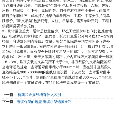
吊架算作附件，有的把盖板当成主材。实际上，电缆桥架的“托架”包括
直通和弯通两部分。电缆桥架的“附件”包括各种连接板、盖板、隔板、
压板、终端板、引下件、紧固件等。附件在材料表中不开列，由供货
商随货配套供应，成本打入托架的单价部分，工程中不需要供货商单
独报价。而“支吊架”包括托臂、立柱、吊架等，需要单独开列，工程中
供货商需要单独报价。
3）统计量偏差大，通常是数量偏少。那么工程报价中如何比较准确地
统计电缆桥架的材料呢？一般而言，托架的直通部分可考虑1%～2%的
裕量，弯通部分则直接统计数量。桥架全长除以平均立柱间距（户外
立柱跨距一般采取6m，室内立柱跨距一般采取3m），得到立柱数，增
加2%～4%裕量。而桥架全长除以支吊架平均间距，得到支吊架数，再
考虑1%～2%裕量。至于支吊架的间距，户内直线段支吊架间距一般取
1.5～3m，垂直安装的支架间距不大于2m。非直线段的支吊架配置应
当遵守规范规定：当弯通弯曲半径小于300mm时，应在距非直线段与
直线结合处300～600mm的直线段侧设置一个支吊架；当弯通弯曲半
径不小于300mm时，除在距非直线段与直线结合处300～600mm的直
线段侧设置一个支吊架外，在非直线段中部应增设一个支吊架。
上一篇：
桥架和金属线槽有什么区别
下一篇：
电缆桥架的选型 电缆桥架选择技巧