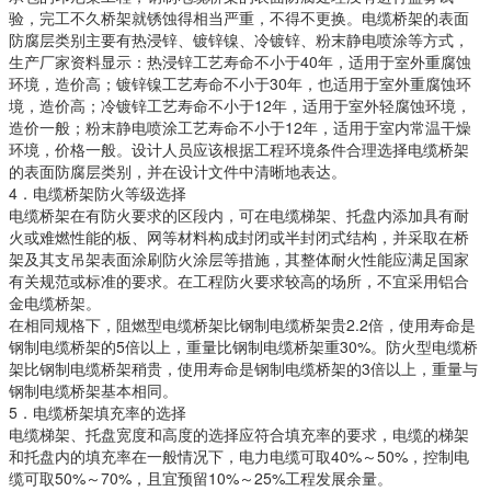
验，完工不久桥架就锈蚀得相当严重，不得不更换。电缆桥架的表面
防腐层类别主要有热浸锌、镀锌镍、冷镀锌、粉末静电喷涂等方式，
生产厂家资料显示：热浸锌工艺寿命不小于40年，适用于室外重腐蚀
环境，造价高；镀锌镍工艺寿命不小于30年，也适用于室外重腐蚀环
境，造价高；冷镀锌工艺寿命不小于12年，适用于室外轻腐蚀环境，
造价一般；粉末静电喷涂工艺寿命不小于12年，适用于室内常温干燥
环境，价格一般。设计人员应该根据工程环境条件合理选择电缆桥架
的表面防腐层类别，并在设计文件中清晰地表达。
4．电缆桥架防火等级选择
电缆桥架在有防火要求的区段内，可在电缆梯架、托盘内添加具有耐
火或难燃性能的板、网等材料构成封闭或半封闭式结构，并采取在桥
架及其支吊架表面涂刷防火涂层等措施，其整体耐火性能应满足国家
有关规范或标准的要求。在工程防火要求较高的场所，不宜采用铝合
金电缆桥架。
在相同规格下，阻燃型电缆桥架比钢制电缆桥架贵2.2倍，使用寿命是
钢制电缆桥架的5倍以上，重量比钢制电缆桥架重30%。防火型电缆桥
架比钢制电缆桥架稍贵，使用寿命是钢制电缆桥架的3倍以上，重量与
钢制电缆桥架基本相同。
5．电缆桥架填充率的选择
电缆梯架、托盘宽度和高度的选择应符合填充率的要求，电缆的梯架
和托盘内的填充率在一般情况下，电力电缆可取40%～50%，控制电
缆可取50%～70%，且宜预留10%～25%工程发展余量。