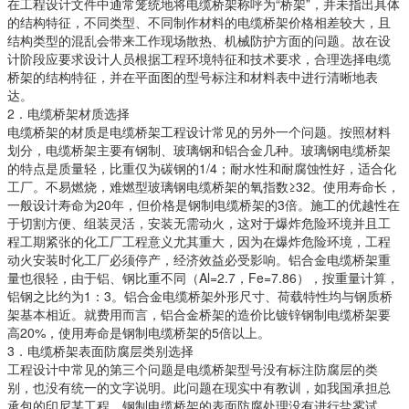
在工程设计文件中通常笼统地将电缆桥架称呼为“桥架”，并未指出具体
的结构特征，不同类型、不同制作材料的电缆桥架价格相差较大，且
结构类型的混乱会带来工作现场散热、机械防护方面的问题。故在设
计阶段应要求设计人员根据工程环境特征和技术要求，合理选择电缆
桥架的结构特征，并在平面图的型号标注和材料表中进行清晰地表
达。
2．电缆桥架材质选择
电缆桥架的材质是电缆桥架工程设计常见的另外一个问题。按照材料
划分，电缆桥架主要有钢制、玻璃钢和铝合金几种。玻璃钢电缆桥架
的特点是质量轻，比重仅为碳钢的1/4；耐水性和耐腐蚀性好，适合化
工厂。不易燃烧，难燃型玻璃钢电缆桥架的氧指数≥32。使用寿命长，
一般设计寿命为20年，但价格是钢制电缆桥架的3倍。施工的优越性在
于切割方便、组装灵活，安装无需动火，这对于爆炸危险环境并且工
程工期紧张的化工厂工程意义尤其重大，因为在爆炸危险环境，工程
动火安装时化工厂必须停产，经济效益必受影响。铝合金电缆桥架重
量也很轻，由于铝、钢比重不同（Al=2.7，Fe=7.86），按重量计算，
铝钢之比约为1：3。铝合金电缆桥架外形尺寸、荷载特性均与钢质桥
架基本相近。就费用而言，铝合金桥架的造价比镀锌钢制电缆桥架要
高20%，使用寿命是钢制电缆桥架的5倍以上。
3．电缆桥架表面防腐层类别选择
工程设计中常见的第三个问题是电缆桥架型号没有标注防腐层的类
别，也没有统一的文字说明。此问题在现实中有教训，如我国承担总
承包的印尼某工程，钢制电缆桥架的表面防腐处理没有进行盐雾试