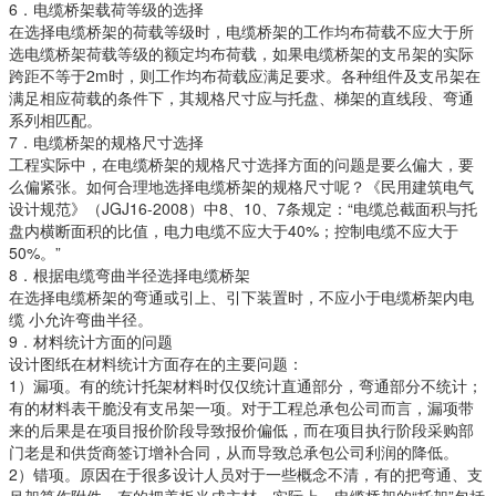
6．电缆桥架载荷等级的选择
在选择电缆桥架的荷载等级时，电缆桥架的工作均布荷载不应大于所
选电缆桥架荷载等级的额定均布荷载，如果电缆桥架的支吊架的实际
跨距不等于2m时，则工作均布荷载应满足要求。各种组件及支吊架在
满足相应荷载的条件下，其规格尺寸应与托盘、梯架的直线段、弯通
系列相匹配。
7．电缆桥架的规格尺寸选择
工程实际中，在电缆桥架的规格尺寸选择方面的问题是要么偏大，要
么偏紧张。如何合理地选择电缆桥架的规格尺寸呢？《民用建筑电气
设计规范》（JGJ16-2008）中8、10、7条规定：“电缆总截面积与托
盘内横断面积的比值，电力电缆不应大于40%；控制电缆不应大于
50%。”
8．根据电缆弯曲半径选择电缆桥架
在选择电缆桥架的弯通或引上、引下装置时，不应小于电缆桥架内电
缆 小允许弯曲半径。
9．材料统计方面的问题
设计图纸在材料统计方面存在的主要问题：
1）漏项。有的统计托架材料时仅仅统计直通部分，弯通部分不统计；
有的材料表干脆没有支吊架一项。对于工程总承包公司而言，漏项带
来的后果是在项目报价阶段导致报价偏低，而在项目执行阶段采购部
门老是和供货商签订增补合同，从而导致总承包公司利润的降低。
2）错项。原因在于很多设计人员对于一些概念不清，有的把弯通、支