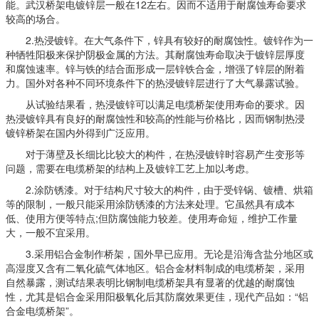
能。武汉桥架电镀锌层一般在12左右。因而不适用于耐腐蚀寿命要求
较高的场合。
2.热浸镀锌。在大气条件下，锌具有较好的耐腐蚀性。镀锌作为一
种牺牲阳极来保护阴极金属的方法。其耐腐蚀寿命取决于镀锌层厚度
和腐蚀速率。锌与铁的结合面形成一层锌铁合金，增强了锌层的附着
力。国外对各种不同环境条件下的热浸镀锌层进行了大气暴露试验。
从试验结果看，热浸镀锌可以满足电缆桥架使用寿命的要求。因
热浸镀锌具有良好的耐腐蚀性和较高的性能与价格比，因而钢制热浸
镀锌桥架在国内外得到广泛应用。
对于薄壁及长细比比较大的构件，在热浸镀锌时容易产生变形等
问题，需要在电缆桥架的结构上及镀锌工艺上加以考虑。
2.涂防锈漆。对于结构尺寸较大的构件，由于受锌锅、镀槽、烘箱
等的限制，一般只能采用涂防锈漆的方法来处理。它虽然具有成本
低、使用方便等特点;但防腐蚀能力较差。使用寿命短，维护工作量
大，一般不宜采用。
3.采用铝合金制作桥架，国外早已应用。无论是沿海含盐分地区或
高湿度又含有二氧化硫气体地区。铝合金材料制成的电缆桥架，采用
自然暴露，测试结果表明比钢制电缆桥架具有显著的优越的耐腐蚀
性，尤其是铝合金采用阳极氧化后其防腐效果更佳，现代产品如：“铝
合金电缆桥架”。