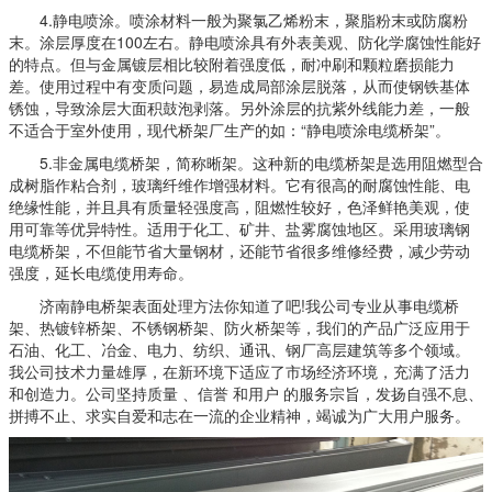
4.静电喷涂。喷涂材料一般为聚氯乙烯粉末，聚脂粉末或防腐粉
末。涂层厚度在100左右。静电喷涂具有外表美观、防化学腐蚀性能好
的特点。但与金属镀层相比较附着强度低，耐冲刷和颗粒磨损能力
差。使用过程中有变质问题，易造成局部涂层脱落，从而使钢铁基体
锈蚀，导致涂层大面积鼓泡剥落。另外涂层的抗紫外线能力差，一般
不适合于室外使用，现代桥架厂生产的如：“静电喷涂电缆桥架”。
5.非金属电缆桥架，简称晰架。这种新的电缆桥架是选用阻燃型合
成树脂作粘合剂，玻璃纤维作增强材料。它有很高的耐腐蚀性能、电
绝缘性能，并且具有质量轻强度高，阻燃性较好，色泽鲜艳美观，使
用可靠等优异特性。适用于化工、矿井、盐雾腐蚀地区。采用玻璃钢
电缆桥架，不但能节省大量钢材，还能节省很多维修经费，减少劳动
强度，延长电缆使用寿命。
济南静电桥架表面处理方法你知道了吧!我公司专业从事电缆桥
架、热镀锌桥架、不锈钢桥架、防火桥架等，我们的产品广泛应用于
石油、化工、冶金、电力、纺织、通讯、钢厂高层建筑等多个领域。
我公司技术力量雄厚，在新环境下适应了市场经济环境，充满了活力
和创造力。公司坚持质量 、信誉 和用户 的服务宗旨，发扬自强不息、
拼搏不止、求实自爱和志在一流的企业精神，竭诚为广大用户服务。