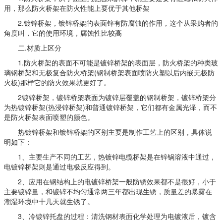
用，那么防火桥架在防火性能上要优于其他桥架
2.镀锌桥架，镀锌桥架的表面锌有防腐蚀的作用，这个从采购者的
角度叫，它的使用环境，腐蚀性比较高
二.材质上区分
1.防火桥架的表面不可能是镀锌桥架的表面层，防火桥架的种类玻
璃钢桥架和无极复合防火桥架(钢制桥架表面喷防火塑以后内嵌无极防
火板)那样它的防火效果就更好了。
2镀锌桥架，镀锌桥架表面为镀锌层覆盖的钢制桥架，镀锌桥架分
为热镀锌桥架(热浸锌桥架)和普通镀锌桥架，它们都有金属光泽，而不
是防火桥架表面喷塑的颜色。
热镀锌桥架和镀锌桥架的区别主要是制作工艺上的区别，具体说
明如下：
1、主要生产不同的工艺，热镀锌电缆桥架是在锌锅溶液中通过，
电镀锌桥架则是通过电极反应得到。
2、应用在钢结构上的电镀锌桥架一般防锈效果都不是很好，小于
主要镀锌量，和镀锌不均匀通常两三年都出现生锈，质量差的暴露在
潮湿环境中十几天就生锈了。
3、冷镀锌托盘的过程：清洗钢材表面化学处理为电镀液后，镀含