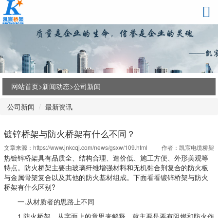
网站首页>
新闻动态
>
公司新闻
公司新闻
最新资讯
镀锌桥架与防火桥架有什么不同？
文章来源：
https://www.jnkcqj.com/news/gsxw/109.html
作者：凯宸电缆桥架
热镀锌桥架具有品质全、结构合理、造价低、施工方便、外形美观等
特点。防火桥架主要由玻璃纤维增强材料和无机黏合剂复合的防火板
与金属骨架复合以及其他的防火基材组成。下面看看镀锌桥架与防火
桥架有什么区别?
一.从材质者的思路上不同
1.防火桥架，从字面上的意思来解释，就主要是要有阻燃和防火作