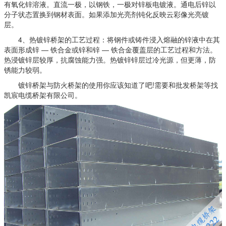
有氧化锌溶液。直流一极，以钢铁，一极对锌板电镀液。通电后锌以
分子状态置换到钢材表面。如果添加光亮剂钝化反映云彩像光亮镀
层。
4、热镀锌桥架的工艺过程：将钢件或铸件浸入熔融的锌液中在其
表面形成锌 — 铁合金或锌和锌 — 铁合金覆盖层的工艺过程和方法。
热浸镀锌层较厚，抗腐蚀能力强。热镀锌锌层过冷光源，但更薄，防
锈能力较弱。
镀锌桥架与防火桥架的使用你应该知道了吧!需要和批发桥架等找
凯宸电缆桥架有限公司。